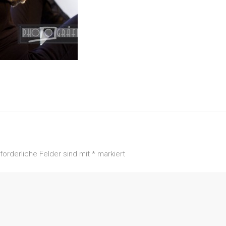
rforderliche Felder sind mit
*
markiert