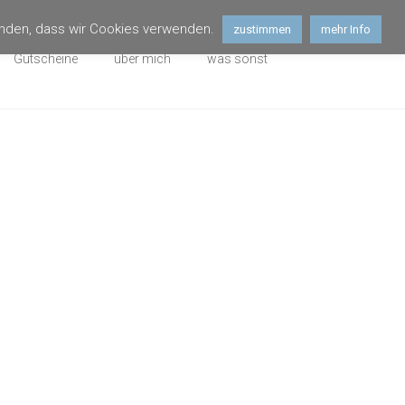
tanden, dass wir Cookies verwenden.
zustimmen
mehr Info
Gutscheine
über mich
was sonst