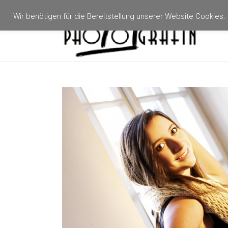
Zum
Inhalt
Wir benötigen für die Bereitstellung unserer Website Cookies
Photogräfin
springen
Hagenau